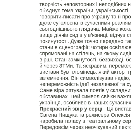
творчість неповторних і неподібних ні
об'єднує тема України, українськості
говорити-писати про Україну та її пр
дуже суголосна із сучасними реаліям
сьогоднішнього глядача. Майже коже
вище діячів сидів у в'язниці, відчув 
покинутості. Дуже точно передано такі
стани в сценографії: чотири освітлюв
спрямовані на стілець, на якому сиді
вірші. Стан замкнутості, безвиході, 
й через ЗТМи. Та яскравим, перемо
вистави був пломінець, який актор т
затемнення. Він символізував надію, 
непереможність ідеї незалежної та с
Саме віра рятувала поетів у складни
обставинах. Цей символ свічки важл
українця, особливо в наших сучасни
Прекрасний звір у серці
Ця вистава
Євгена Нищука та режисера Олексія
наробила галасу в театральному се
Передовсім через неочікуваний пект