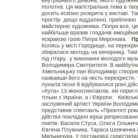
внутрішнього демона, якого художни
полотна. Ця магістральна тема в тво
досить ескізно розкрита у виставі. Та
простір дещо віддалено, приблизно
майстерню художника. Попри все, ц
найбільше вразив глядачів емоційни
яскравою грою Петра Миронова.
Пр
Колись у місті Городище, на перехрес
збиралася молодь на вечорниці. Там 
під гітару, у виконанні молодого муз
Володимира Смотрителя. В майбутньо
Хмельницьку пан Володимир створив
назвавши його на честь перехрестя, 
лунала пісня й відбувалися різні дій
«Кута» 13 моноспектаклів, які перег
тільки з України, а і Європи. Київські
заслужений артист України Володим
представив спектакль «Прокляті роки
дійства покладені вірші репресовани
поетів: Василя Стуса, Олега Ольжич
Євгена Плужника, Тараса Шевченка 
Мельничука. У постановці схрестилис