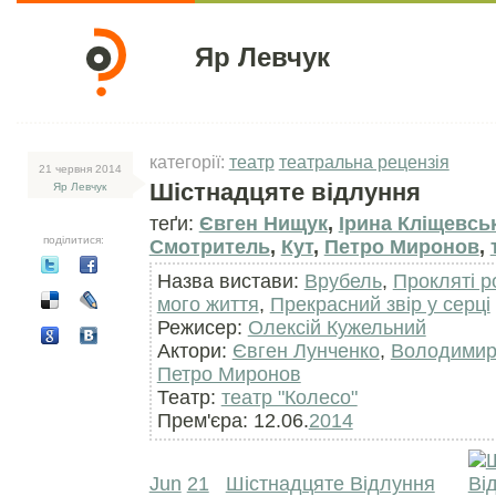
Яр Левчук
категорії:
театр
театральна рецензія
21 червня 2014
Шістнадцяте відлуння
Яр Левчук
теґи:
Євген Нищук
,
Ірина Кліщевсь
поділитися:
Смотритель
,
Кут
,
Петро Миронов
,
Назва вистави:
Врубель
,
Прокляті р
мого життя
,
Прекрасний звір у серці
Режисер:
Олексій Кужельний
Актори:
Євген Лунченко
,
Володимир
Петро Миронов
Театр:
театр "Колесо"
Прем'єра: 12.06.
2014
Jun
21
Шістнадцяте Відлуння