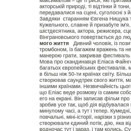
максималізм – це ті риси, які притам
акторській природі, ті відтінки й тони
передавалися на сцені, суголосні з 
Завдяки старанням Євгена Нищука 
Кужельного, славне й призабуте ім'я,
шістдесятника, актора, режисера, с
Вінграновського повертається до 
мого життя
Дивний чоловік, із пози
тромбоном, із багажем вражень та н
манерою грати, закривав фестиваль 
Мова про скандинавця Еліаса Файнг
багатьох європейських фестивалів, м
в більш ніж 50-ти країнах світу. Біль
створював саундтрек свого життя, 
іншими країнами. Незвичайність цьог
що Еліас веде розмову із самим собо
его на екрані. Він записав фільм про
зробив усе так, щоб дія відбувалася 
минулому часі, а тут і тепер. Кумедні,
повчальні, міні-історії, нарізки з різ
створювали єдиний потік, дію, яка в
водночас тут і зараз, і там колись. С