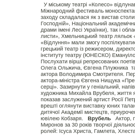
У міському театрі «Колесо» відлунав
Міжнародний фестиваль моноспектак
заходу складалася як з вистав столи
Господній», Національний академічни
драми імені Лесі Українки), так і обл
листи», Хмельницький театр ляльок «
«Відлуння» мали змогу поспілкувати
грецький театр із режисером, дирек
інституту театру (ЮНЕСКО) Емануіло
Послухати вірші репресованих поеті
Олега Ольжича, Євгена Плужника та 
актора Володимира Смотрителя. Пер
актора-міністра Євгена Нищука «Пре
серці». Зазирнути у геніальний, напі
художника Михайла Врубеля, життя я
показав заслужений артист Росії Пет
врешті оглянути виставку юних талант
дитячої Академії мистецтв, приуроче
ювілею Кобзаря.
Врубель
Актор, п
Миронов за 30 років творчої діяльнос
ролей: Ісуса Христа, Гамлета, Хлест