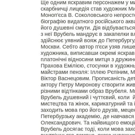
Ще одним яскравим персонажем у ми
скарбничці лицедія став художник М
Моноп'єса В. Соколовського непрост
біографію видатного російського акв
його душевні смути. Дія відбувається
з неї Врубель мандрує в закапелки вл
здійснює уявний вояж до Петербургу,
Москви. Себто автор п'єси узяв лише
художника, виписавши окремі яскраві
платонічні відносини митця з дружи
Прахова Емілією, стосунки в художнь
майстрами пензля: Іллею Рєпіним, 
Віктор Васнецовим. Прописаність де
актору Петру Миронову створити жив
різними відтінками образ Врубеля. М
Врубель душевний і чуттєвий, коли й
мистецтва та жінок, карикатурний та 
заходить мова про його друзів, мецен
Петербурзьку академію, де навчавс
Олександрович. Та найвищого емоцій
Врубель досягає тоді, коли мова зах