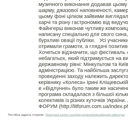
музичного виконання додавав цьому 
шарму, джазової наповненості, каме
цьому фоні цілком зайвими виглядал
харчі та різну гастрономію від ведучо
Файнгерш виконав чутливу композиці
написану спеціально для свого сина,
бурхливі овації публіки. Усі учасни
отримали грамоти, а глядачі позитив
Хочеться відзначити, що фестиваль 
небагатьох, який підтримується на в
державному рівні: Мінкультом та Ки
адміністрацією. Та найбільша заслуга
проведенні заходу належить директ
керівнику «Колеса» Ірині Кліщевській
е «Відлуння» було таким же насичен
програма складалася з більшої кілько
колективів із різних куточків Украї
ФОРУМ (http://litforum.com.ua/index
Постійна адреса сторінки:
//kircegard.sumno.com/play-review/shistnadtsyate-vidlunnya/