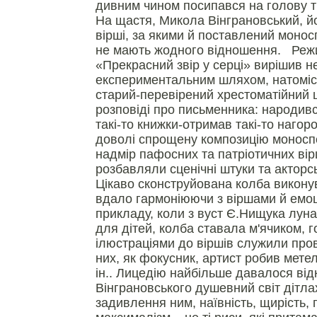
дивним чином посипався на голову т
На щастя, Микола Вінграновський, йо
вірші, за якими й поставлений монос
не мають жодного відношення. Реж
«Прекрасний звір у серці» вирішив н
експериментальним шляхом, натоміст
старий-перевірений хрестоматійний 
розповіді про письменника: народив
такі-то книжки-отримав такі-то нагор
доволі спрощену композицію моносп
надмір пафосних та патріотичних вірш
розбавляли сценічні штуки та акторс
Цікаво сконструйована колба виконув
вдало гармоніюючи з віршами й емоц
прикладу, коли з вуст Є.Нищука лунал
для дітей, колба ставала м'ячиком, 
ілюстраціями до віршів служили прово
них, як фокусник, артист робив метел
ін.. Лицедію найбільше давалося від
Вінграновського душевний світ дітлахі
задивлення ним, наївність, щирість,